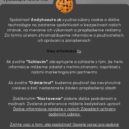
7.8.2026
Všimli ste si, že vaše auto vyzerá o päť rokov staršie, než v
Spoločnosť
Andyhoauto.sk
využíva súbory cookie a ďalšie
skutočnosti je? Často za to môžu práve „slepé“ svetlomety. Ten
technológie na zaistenie spoľahlivosti a bezpečnosti našich
mliečny, drsný povrch nie je len estetická vada. Keď slnko a soľ urobia
stránok, na meranie ich výkonnosti a prispôsobenie reklamy.
svoje, plexisklo začne svetlo rozptyľovať namiesto to...
Za týmto účelom zhromažďujeme informácie o používateľoch,
Zabudnite na handru. Ak chcete mať auto naozaj čisté,
ich správaní a zariadeniach.
potrebujete tento nástroj za pár eur
Viac informácií
tu
.
4.8.2026
Ak zvolíte
"Súhlasím
"
, akceptujete a súhlasíte s tým, že tieto
Poznáte ten moment. Vonku svieti slnko, vy sedíte v čerstvo
informácie môžeme zdieľať s tretími stranami, napríklad s
„upratanom“ aute, no pri pohľade na palubnú dosku vás ide poraziť. V
našimi marketingovými partnermi.
mriežkach ventilácie, okolo tlačidiel a v švíkoch sedačiek na vás stále
drzo pozerá prach. Handra ani vysávač tam jednodu...
Ak zvolíte
"Odmietnuť"
, budeme používať iba nevyhnutné
Detailing nemusí stáť výplatu: 5 kúskov autokozmetiky,
cookies a žiaľ, nedostanete žiaden prispôsobený obsah.
ktoré sa teraz reálne oplatia
Zakliknutím
"Nastavenie"
získate ďalšie podrobnosti a
31.7.2026
možnosti. Zvolené preferencie môžete kedykoľvek upraviť.
Ďalšie informácie nájdete v našich Zásadách ochrany
Sobotné ráno, káva v ruke a pred vami zaprášená kapota. Pre
osobných údajov.
niekoho nuda, pre nás najlepší relax. Lenže keď si v košíku spočítate
všetky tie fľaštičky, šampóny a utierky, výsledná suma vie poriadne
Zistite viac o tom, ako spoločnosť Google spracúva osobné
pokaziť náladu. Dobrá správa je, že aj profi výbava ...