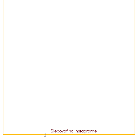
t
i
e
Sledovať na Instagrame