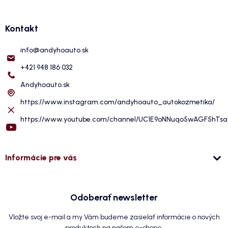
Kontakt
info
@
andyhoauto.sk
+421 948 186 032
Andyhoauto.sk
https://www.instagram.com/andyhoauto_autokozmetika/
https://www.youtube.com/channel/UC1E9oNNuqo5wAGF5hTs
Informácie pre vás
Odoberať newsletter
Vložte svoj e-mail a my Vám budeme zasielať informácie o nových
produktoch na našom e-shope.