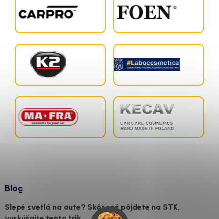
Blog
Slepé svetlá na aute? Skôr než pôjdete na STK,
vyskúšajte tento trik