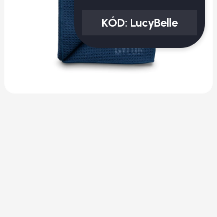
KÓD:
LucyBelle