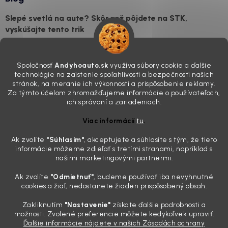
Slepé svetlá na aute? Skôr než pôjdete na STK,
vyskúšajte tento trik
7.8.2026
Všimli ste si, že vaše auto vyzerá o päť rokov staršie, než v
Spoločnosť
Andyhoauto.sk
využíva súbory cookie a ďalšie
skutočnosti je? Často za to môžu práve „slepé“ svetlomety. Ten
technológie na zaistenie spoľahlivosti a bezpečnosti našich
mliečny, drsný povrch nie je len estetická vada. Keď slnko a soľ urobia
stránok, na meranie ich výkonnosti a prispôsobenie reklamy.
svoje, plexisklo začne svetlo rozptyľovať namiesto to...
Za týmto účelom zhromažďujeme informácie o používateľoch,
Zabudnite na handru. Ak chcete mať auto naozaj čisté,
ich správaní a zariadeniach.
potrebujete tento nástroj za pár eur
Viac informácií
tu
.
4.8.2026
Ak zvolíte
"Súhlasím
"
, akceptujete a súhlasíte s tým, že tieto
Poznáte ten moment. Vonku svieti slnko, vy sedíte v čerstvo
informácie môžeme zdieľať s tretími stranami, napríklad s
„upratanom“ aute, no pri pohľade na palubnú dosku vás ide poraziť. V
našimi marketingovými partnermi.
mriežkach ventilácie, okolo tlačidiel a v švíkoch sedačiek na vás stále
drzo pozerá prach. Handra ani vysávač tam jednodu...
Ak zvolíte
"Odmietnuť"
, budeme používať iba nevyhnutné
Detailing nemusí stáť výplatu: 5 kúskov autokozmetiky,
cookies a žiaľ, nedostanete žiaden prispôsobený obsah.
ktoré sa teraz reálne oplatia
Zakliknutím
"Nastavenie"
získate ďalšie podrobnosti a
31.7.2026
možnosti. Zvolené preferencie môžete kedykoľvek upraviť.
Ďalšie informácie nájdete v našich Zásadách ochrany
Sobotné ráno, káva v ruke a pred vami zaprášená kapota. Pre