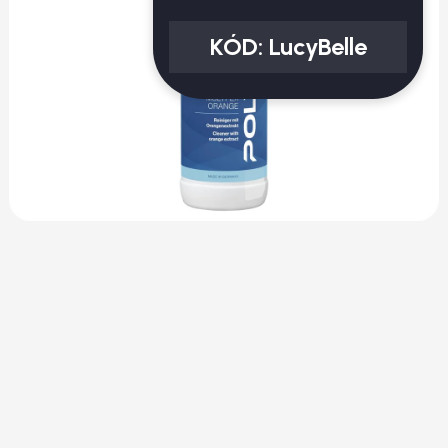
KÓD:
LucyBelle