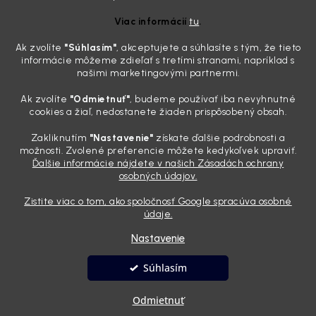
ktoré sa teraz reálne oplatia
Viac informácií
tu
.
31.7.2026
Ak zvolíte
"Súhlasím
"
, akceptujete a súhlasíte s tým, že tieto
Sobotné ráno, káva v ruke a pred vami zaprášená kapota. Pre
informácie môžeme zdieľať s tretími stranami, napríklad s
niekoho nuda, pre nás najlepší relax. Lenže keď si v košíku spočítate
našimi marketingovými partnermi.
všetky tie fľaštičky, šampóny a utierky, výsledná suma vie poriadne
pokaziť náladu. Dobrá správa je, že aj profi výbava ...
Ak zvolíte
"Odmietnuť"
, budeme používať iba nevyhnutné
Zabudnite na šmuhy: 7 overených vychytávok, ktoré z
cookies a žiaľ, nedostanete žiaden prispôsobený obsah.
vášho auta urobia magnet na pohľady
Zakliknutím
"Nastavenie"
získate ďalšie podrobnosti a
28.7.2026
možnosti. Zvolené preferencie môžete kedykoľvek upraviť.
Ďalšie informácie nájdete v našich Zásadách ochrany
Poznáte ten pocit. Sobota ráno, slnko sa oprie do laku a vy namiesto
osobných údajov.
radosti vidíte len šedý povlak, zaschnuté kvapky a kolesá čierne od
brzdového prachu. Pre niekoho je to len stroj na presun z bodu A do
Zistite viac o tom, ako spoločnosť Google spracúva osobné
bodu B, ale pre nás je to vizitka. Nič nepoka...
údaje.
Nastavenie
Vytvoril Shoptet
Súhlasím
Copyright 2026
Andyhoauto
. Všetky práva vyhradené.
Upraviť
Odmietnuť
nastavenie cookies