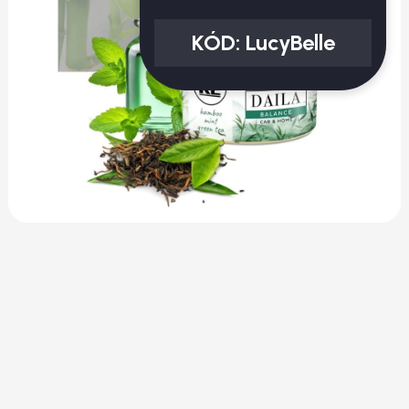
KÓD:
LucyBelle