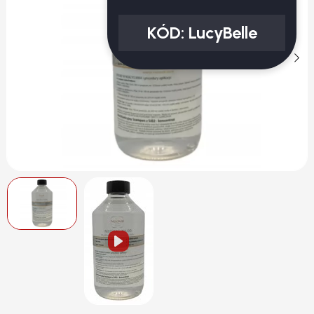
KÓD:
LucyBelle