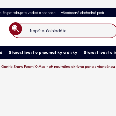
o, čo potrebujete vedieť o obchode
Všeobecné obchodné podmienky
Hľadať
ná
Starostlivosť o pneumatiky a disky
Starostlivosť o i
 Gentle Snow Foam X-Mas - pH neutrálna aktívna pena s vianočnou