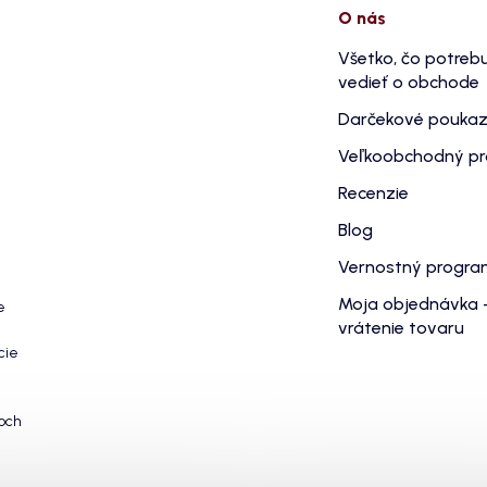
O nás
Všetko, čo potreb
vedieť o obchode
Darčekové pouka
Veľkoobchodný p
Recenzie
Blog
Vernostný progr
Moja objednávka 
e
vrátenie tovaru
cie
och