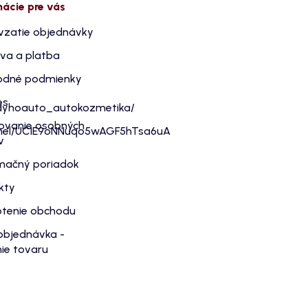
mácie pre vás
vzatie objednávky
va a platba
dné podmienky
es
dyhoauto_autokozmetika/
ovanie osobných
nnel/UC1E9oNNuqo5wAGF5hTsa6uA
v
mačný poriadok
kty
tenie obchodu
objednávka -
ie tovaru