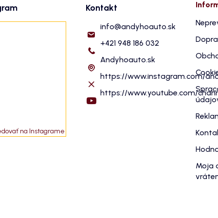
Infor
gram
Kontakt
Nepre
info
@
andyhoauto.sk
Dopra
+421 948 186 032
Obcho
Andyhoauto.sk
Cooki
https://www.instagram.com/an
Sprac
https://www.youtube.com/cha
údajo
Rekla
edovať na Instagrame
Konta
Hodno
Moja 
vráten