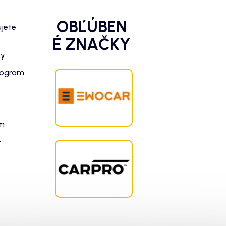
OBĽÚBEN
ujete
É ZNAČKY
zy
rogram
am
-