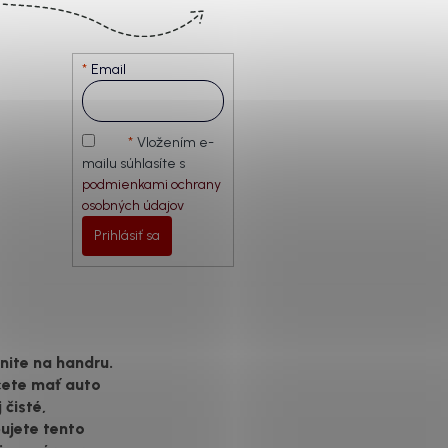
Email
Vložením e-
mailu súhlasíte s
podmienkami ochrany
osobných údajov
Prihlásiť sa
ite na handru.
cete mať auto
 čisté,
ujete tento