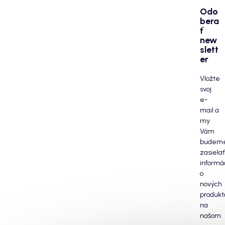
Odo
bera
ť
new
slett
er
Vložte
svoj
e-
mail a
my
Vám
budem
zasielať
informá
o
nových
produkt
na
našom