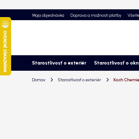
Prejsť
na
Moja objednávka
Doprava a možnosti platby
Všetk
obsah
Starostlivosť o exteriér
Starostlivosť o ok
Domov
Starostlivosť o exteriér
Koch Chemie