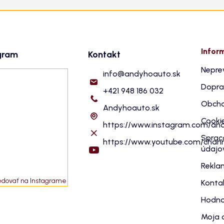
Infor
gram
Kontakt
Nepre
info
@
andyhoauto.sk
Dopra
+421 948 186 032
Obcho
Andyhoauto.sk
Cooki
https://www.instagram.com/an
Sprac
https://www.youtube.com/cha
údajo
Rekla
edovať na Instagrame
Konta
Hodno
Moja 