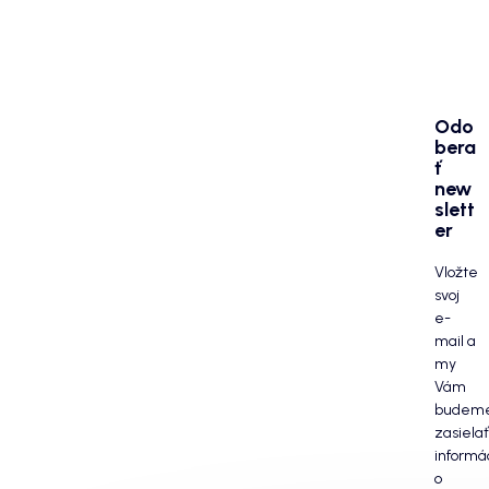
Odo
bera
ť
new
slett
er
Vložte
svoj
e-
mail a
my
Vám
budem
zasielať
informá
o