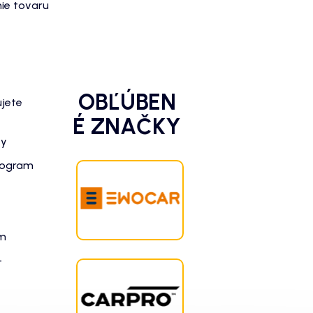
ie tovaru
OBĽÚBEN
ujete
É ZNAČKY
zy
rogram
am
-