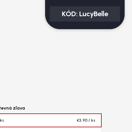
KÓD:
LucyBelle
 ks
€3,90
/ ks