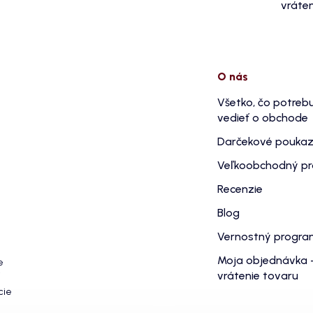
vráten
O nás
Všetko, čo potreb
vedieť o obchode
Darčekové pouka
Veľkoobchodný p
Recenzie
Blog
Vernostný progr
Moja objednávka 
e
vrátenie tovaru
cie