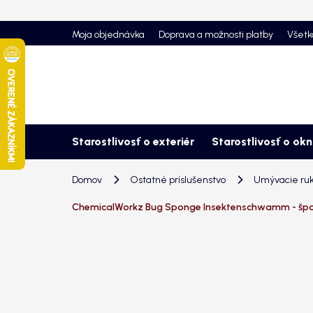
Prejsť
na
Moja objednávka
Doprava a možnosti platby
Všetk
obsah
Starostlivosť o exteriér
Starostlivosť o ok
Domov
Ostatné príslušenstvo
Umývacie ruk
ChemicalWorkz Bug Sponge Insektenschwamm - špo