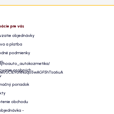
mácie pre vás
vzatie objednávky
va a platba
dné podmienky
es
dyhoauto_autokozmetika/
ovanie osobných
nnel/UC1E9oNNuqo5wAGF5hTsa6uA
v
mačný poriadok
kty
tenie obchodu
objednávka -