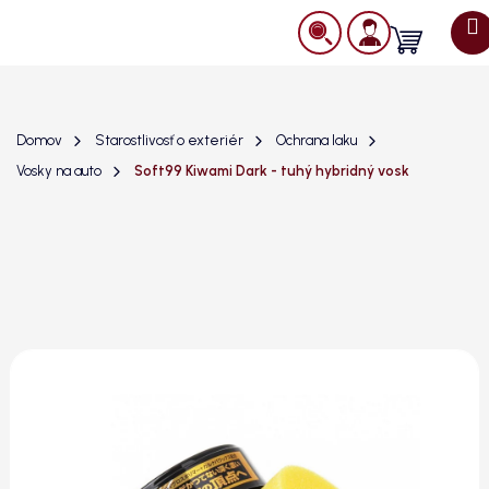
Prejsť
na
Nákupný
obsah
košík
Domov
Starostlivosť o exteriér
Ochrana laku
Vosky na auto
Soft99 Kiwami Dark - tuhý hybridný vosk