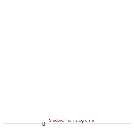
i
e
Sledovať na Instagrame