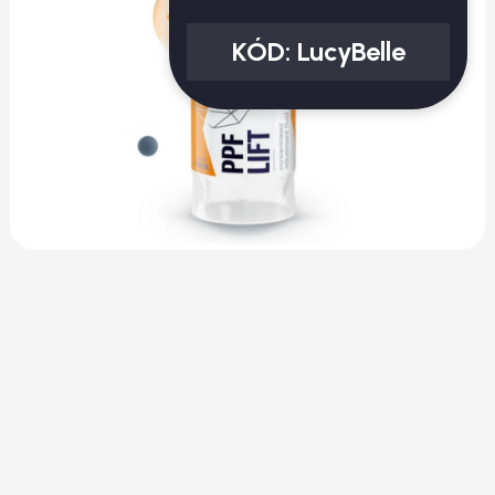
KÓD:
LucyBelle