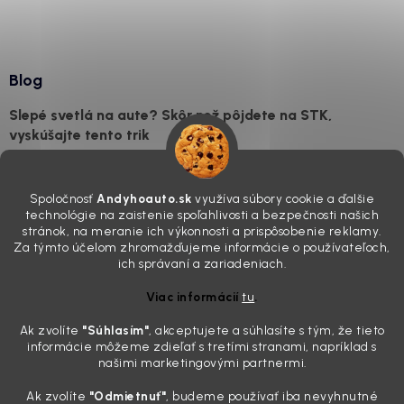
Blog
Slepé svetlá na aute? Skôr než pôjdete na STK,
vyskúšajte tento trik
7.8.2026
Všimli ste si, že vaše auto vyzerá o päť rokov staršie, než v
Spoločnosť
Andyhoauto.sk
využíva súbory cookie a ďalšie
skutočnosti je? Často za to môžu práve „slepé“ svetlomety. Ten
technológie na zaistenie spoľahlivosti a bezpečnosti našich
mliečny, drsný povrch nie je len estetická vada. Keď slnko a soľ urobia
stránok, na meranie ich výkonnosti a prispôsobenie reklamy.
svoje, plexisklo začne svetlo rozptyľovať namiesto to...
Za týmto účelom zhromažďujeme informácie o používateľoch,
Zabudnite na handru. Ak chcete mať auto naozaj čisté,
ich správaní a zariadeniach.
potrebujete tento nástroj za pár eur
Viac informácií
tu
.
4.8.2026
Ak zvolíte
"Súhlasím
"
, akceptujete a súhlasíte s tým, že tieto
Poznáte ten moment. Vonku svieti slnko, vy sedíte v čerstvo
informácie môžeme zdieľať s tretími stranami, napríklad s
„upratanom“ aute, no pri pohľade na palubnú dosku vás ide poraziť. V
našimi marketingovými partnermi.
mriežkach ventilácie, okolo tlačidiel a v švíkoch sedačiek na vás stále
drzo pozerá prach. Handra ani vysávač tam jednodu...
Ak zvolíte
"Odmietnuť"
, budeme používať iba nevyhnutné