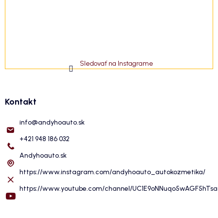
Sledovať na Instagrame
Kontakt
info
@
andyhoauto.sk
+421 948 186 032
Andyhoauto.sk
https://www.instagram.com/andyhoauto_autokozmetika/
https://www.youtube.com/channel/UC1E9oNNuqo5wAGF5hTs