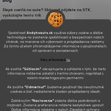
Blog
Slepé svetlá na aute? Skôr než pôjdete na STK,
vyskúšajte tento trik
7.8.2026
Všimli ste si, že vaše auto vyzerá o päť rokov staršie, než v
Spoločnosť
Andyhoauto.sk
využíva súbory cookie a ďalšie
skutočnosti je? Často za to môžu práve „slepé“ svetlomety. Ten
technológie na zaistenie spoľahlivosti a bezpečnosti našich
mliečny, drsný povrch nie je len estetická vada. Keď slnko a soľ urobia
stránok, na meranie ich výkonnosti a prispôsobenie reklamy.
svoje, plexisklo začne svetlo rozptyľovať namiesto to...
Za týmto účelom zhromažďujeme informácie o používateľoch,
Zabudnite na handru. Ak chcete mať auto naozaj čisté,
ich správaní a zariadeniach.
potrebujete tento nástroj za pár eur
Viac informácií
tu
.
4.8.2026
Ak zvolíte
"Súhlasím
"
, akceptujete a súhlasíte s tým, že tieto
Poznáte ten moment. Vonku svieti slnko, vy sedíte v čerstvo
informácie môžeme zdieľať s tretími stranami, napríklad s
„upratanom“ aute, no pri pohľade na palubnú dosku vás ide poraziť. V
našimi marketingovými partnermi.
mriežkach ventilácie, okolo tlačidiel a v švíkoch sedačiek na vás stále
drzo pozerá prach. Handra ani vysávač tam jednodu...
Ak zvolíte
"Odmietnuť"
, budeme používať iba nevyhnutné
Detailing nemusí stáť výplatu: 5 kúskov autokozmetiky,
cookies a žiaľ, nedostanete žiaden prispôsobený obsah.
ktoré sa teraz reálne oplatia
Zakliknutím
"Nastavenie"
získate ďalšie podrobnosti a
31.7.2026
možnosti. Zvolené preferencie môžete kedykoľvek upraviť.
Ďalšie informácie nájdete v našich Zásadách ochrany
Sobotné ráno, káva v ruke a pred vami zaprášená kapota. Pre