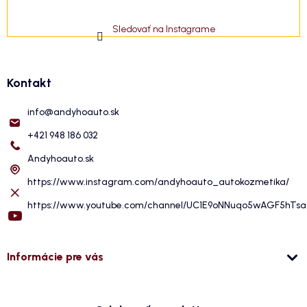
Sledovať na Instagrame
Kontakt
info
@
andyhoauto.sk
+421 948 186 032
Andyhoauto.sk
https://www.instagram.com/andyhoauto_autokozmetika/
https://www.youtube.com/channel/UC1E9oNNuqo5wAGF5hTs
Informácie pre vás