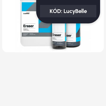
KÓD:
LucyBelle