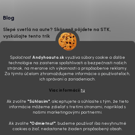
Blog
Slepé svetlá na aute? Skôr než pôjdete na STK,
vyskúšajte tento trik
7.8.2026
Všimli ste si, že vaše auto vyzerá o päť rokov staršie, než v
Spoločnosť
Andyhoauto.sk
využíva súbory cookie a ďalšie
skutočnosti je? Často za to môžu práve „slepé“ svetlomety. Ten
technológie na zaistenie spoľahlivosti a bezpečnosti našich
mliečny, drsný povrch nie je len estetická vada. Keď slnko a soľ urobia
stránok, na meranie ich výkonnosti a prispôsobenie reklamy.
svoje, plexisklo začne svetlo rozptyľovať namiesto to...
Za týmto účelom zhromažďujeme informácie o používateľoch,
Zabudnite na handru. Ak chcete mať auto naozaj čisté,
ich správaní a zariadeniach.
potrebujete tento nástroj za pár eur
Viac informácií
tu
.
4.8.2026
Ak zvolíte
"Súhlasím
"
, akceptujete a súhlasíte s tým, že tieto
Poznáte ten moment. Vonku svieti slnko, vy sedíte v čerstvo
informácie môžeme zdieľať s tretími stranami, napríklad s
„upratanom“ aute, no pri pohľade na palubnú dosku vás ide poraziť. V
našimi marketingovými partnermi.
mriežkach ventilácie, okolo tlačidiel a v švíkoch sedačiek na vás stále
drzo pozerá prach. Handra ani vysávač tam jednodu...
Ak zvolíte
"Odmietnuť"
, budeme používať iba nevyhnutné
Detailing nemusí stáť výplatu: 5 kúskov autokozmetiky,
cookies a žiaľ, nedostanete žiaden prispôsobený obsah.
ktoré sa teraz reálne oplatia