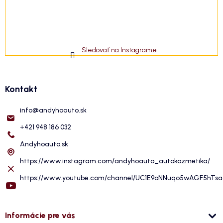
Sledovať na Instagrame
Kontakt
info
@
andyhoauto.sk
+421 948 186 032
Andyhoauto.sk
https://www.instagram.com/andyhoauto_autokozmetika/
https://www.youtube.com/channel/UC1E9oNNuqo5wAGF5hTs
Informácie pre vás