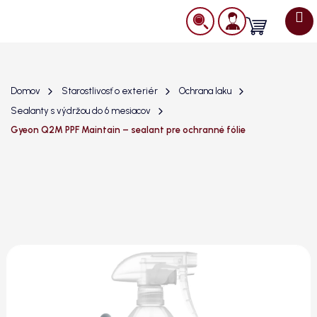
Prejsť
na
Nákupný
obsah
košík
Domov
Starostlivosť o exteriér
Ochrana laku
Sealanty s výdržou do 6 mesiacov
Gyeon Q2M PPF Maintain – sealant pre ochranné fólie