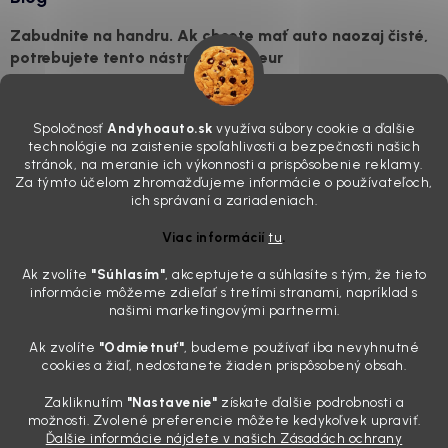
Zabudnite na handru. Ak chcete mať auto naozaj čisté,
potrebujete tento nástroj za pár eur
4.8.2026
Poznáte ten moment. Vonku svieti slnko, vy sedíte v čerstvo
Spoločnosť
Andyhoauto.sk
využíva súbory cookie a ďalšie
„upratanom“ aute, no pri pohľade na palubnú dosku vás ide poraziť. V
technológie na zaistenie spoľahlivosti a bezpečnosti našich
mriežkach ventilácie, okolo tlačidiel a v švíkoch sedačiek na vás stále
stránok, na meranie ich výkonnosti a prispôsobenie reklamy.
drzo pozerá prach. Handra ani vysávač tam jednodu...
Za týmto účelom zhromažďujeme informácie o používateľoch,
Detailing nemusí stáť výplatu: 5 kúskov autokozmetiky,
ich správaní a zariadeniach.
ktoré sa teraz reálne oplatia
Viac informácií
tu
.
31.7.2026
Ak zvolíte
"Súhlasím
"
, akceptujete a súhlasíte s tým, že tieto
Sobotné ráno, káva v ruke a pred vami zaprášená kapota. Pre
informácie môžeme zdieľať s tretími stranami, napríklad s
niekoho nuda, pre nás najlepší relax. Lenže keď si v košíku spočítate
našimi marketingovými partnermi.
všetky tie fľaštičky, šampóny a utierky, výsledná suma vie poriadne
pokaziť náladu. Dobrá správa je, že aj profi výbava ...
Ak zvolíte
"Odmietnuť"
, budeme používať iba nevyhnutné
Zabudnite na šmuhy: 7 overených vychytávok, ktoré z
cookies a žiaľ, nedostanete žiaden prispôsobený obsah.
vášho auta urobia magnet na pohľady
Zakliknutím
"Nastavenie"
získate ďalšie podrobnosti a
28.7.2026
možnosti. Zvolené preferencie môžete kedykoľvek upraviť.
Ďalšie informácie nájdete v našich Zásadách ochrany
Poznáte ten pocit. Sobota ráno, slnko sa oprie do laku a vy namiesto