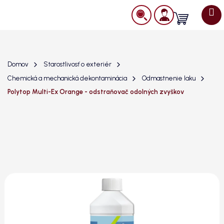
Prejsť
na
Nákupný
obsah
košík
Domov
Starostlivosť o exteriér
Chemická a mechanická dekontaminácia
Odmastnenie laku
Polytop Multi-Ex Orange - odstraňovač odolných zvyškov